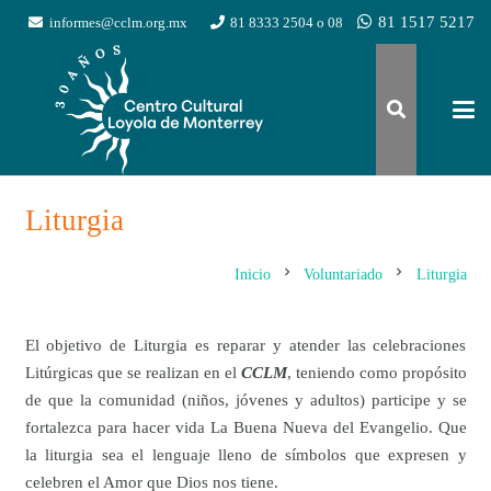
81 1517 5217
informes@cclm.org.mx
81 8333 2504 o 08
Liturgia
chevron_right
chevron_right
Inicio
Voluntariado
Liturgia
El objetivo de Liturgia es reparar y atender las celebraciones
Litúrgicas que se realizan en el
CCLM
, teniendo como propósito
de que la comunidad (niños, jóvenes y adultos) participe y se
fortalezca para hacer vida La Buena Nueva del Evangelio. Que
la liturgia sea el lenguaje lleno de símbolos que expresen y
celebren el Amor que Dios nos tiene.